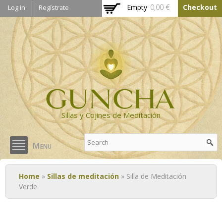
Skip to
Empty
0,00 €
Checkout
Log in
Regístrate
main
content
Sillas y Cojines de Meditación
Menu
You are here
Home
»
Sillas de meditación
» Silla de Meditación
Verde