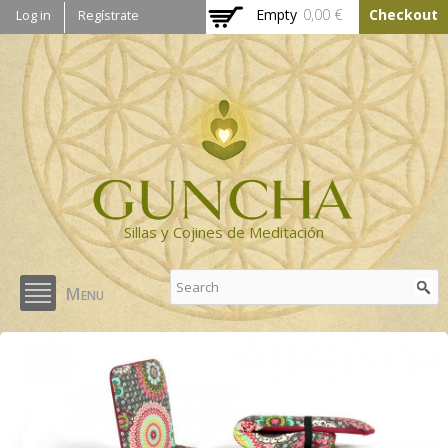
Skip to
Empty
0,00 €
Checkout
Log in
Regístrate
main
content
Sillas y Cojines de Meditación
Menu