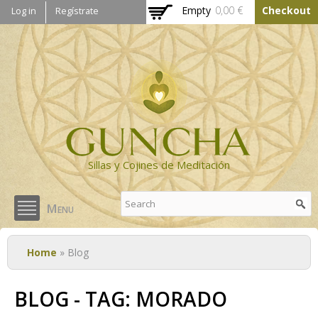
Skip to
Empty
0,00 €
Checkout
Log in
Regístrate
main
content
Sillas y Cojines de Meditación
Menu
You are here
Home
» Blog
BLOG - TAG: MORADO